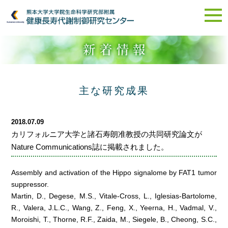
主な研究成果
2018.07.09
カリフォルニア大学と諸石寿朗准教授の共同研究論文が
Nature Communications誌に掲載されました。
Assembly and activation of the Hippo signalome by FAT1 tumor
suppressor.
Martin, D., Degese, M.S., Vitale-Cross, L., Iglesias-Bartolome,
R., Valera, J.L.C., Wang, Z., Feng, X., Yeerna, H., Vadmal, V.,
Moroishi, T., Thorne, R.F., Zaida, M., Siegele, B., Cheong, S.C.,